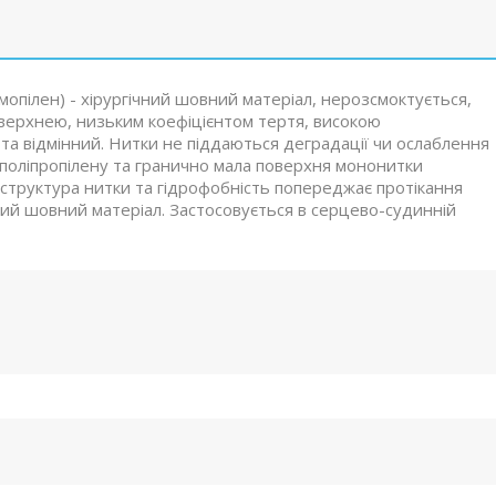
мопілен) - хірургічний шовний матеріал, нерозсмоктується,
верхнею, низьким коефіцієнтом тертя, високою
 та відмінний. Нитки не піддаються деградації чи ослаблення
ь поліпропілену та гранично мала поверхня мононитки
 структура нитки та гідрофобність попереджає протікання
ий шовний матеріал. Застосовується в серцево-судинній