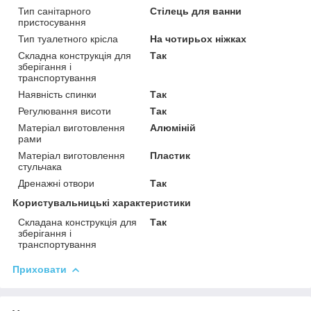
Тип санітарного
Стілець для ванни
пристосування
Тип туалетного крісла
На чотирьох ніжках
Складна конструкція для
Так
зберігання і
транспортування
Наявність спинки
Так
Регулювання висоти
Так
Матеріал виготовлення
Алюміній
рами
Матеріал виготовлення
Пластик
стульчака
Дренажні отвори
Так
Користувальницькі характеристики
Складана конструкція для
Так
зберігання і
транспортування
Приховати