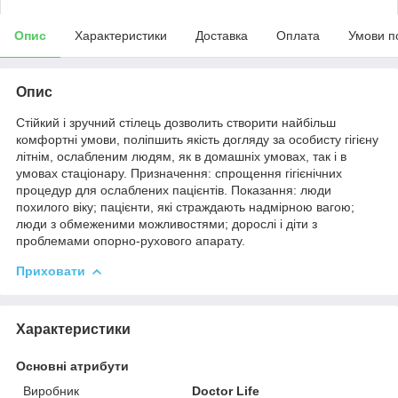
Опис
Характеристики
Доставка
Оплата
Умови п
Опис
Стійкий і зручний стілець дозволить створити найбільш
комфортні умови, поліпшить якість догляду за особисту гігієну
літнім, ослабленим людям, як в домашніх умовах, так і в
умовах стаціонару. Призначення: спрощення гігієнічних
процедур для ослаблених пацієнтів. Показання: люди
похилого віку; пацієнти, які страждають надмірною вагою;
люди з обмеженими можливостями; дорослі і діти з
проблемами опорно-рухового апарату.
Приховати
Характеристики
Основні атрибути
Виробник
Doctor Life