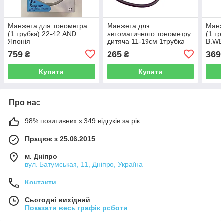
Манжета для тонометра
Манжета для
Манж
(1 трубка) 22-42 AND
автоматичного тонометру
(1 т
Японія
дитяча 11-19см 1трубка
B.W
С1I
759
265
369
₴
₴
Купити
Купити
Про нас
98% позитивних з 349 відгуків за рік
Працює з 25.06.2015
м. Дніпро
вул. Батумськая, 11, Дніпро, Україна
Контакти
Сьогодні вихідний
Показати весь графік роботи