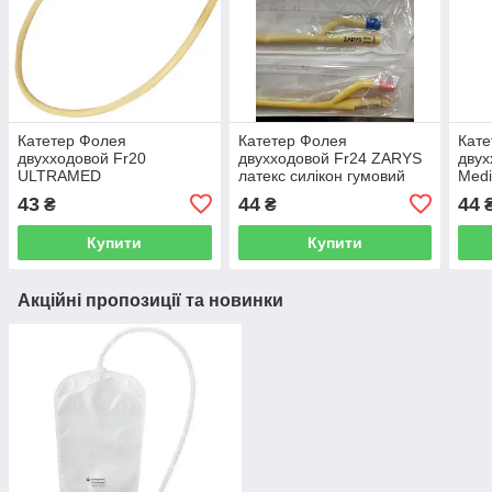
Катетер Фолея
Катетер Фолея
Кате
двухходовой Fr20
двухходовой Fr24 ZARYS
двух
ULTRAMED
латекс силікон гумовий
Medi
клапан
43
44
44
₴
₴
Купити
Купити
Акційні пропозиції та новинки