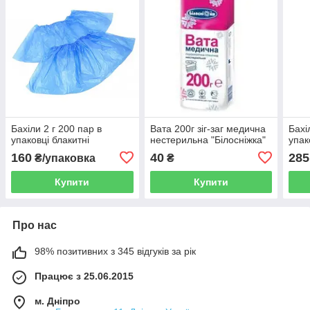
Бахіли 2 г 200 пар в
Вата 200г зіг-заг медична
Бахі
упаковці блакитні
нестерильна "Білосніжка"
упак
160
40
285
₴/упаковка
₴
Купити
Купити
Про нас
98% позитивних з 345 відгуків за рік
Працює з 25.06.2015
м. Дніпро