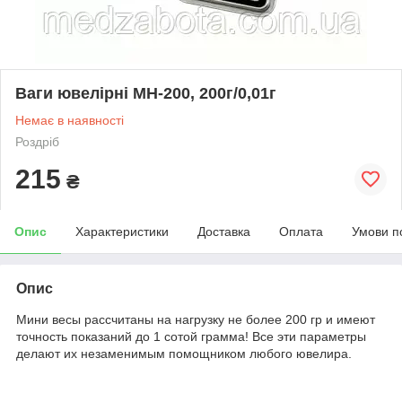
Ваги ювелірні МН-200, 200г/0,01г
Немає в наявності
Роздріб
215
₴
Опис
Характеристики
Доставка
Оплата
Умови п
Опис
Мини весы рассчитаны на нагрузку не более 200 гр и имеют
точность показаний до 1 сотой грамма! Все эти параметры
делают их незаменимым помощником любого ювелира.