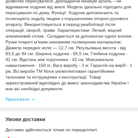
дозволяє пересуватися, докладаючи мінімум зусиль – не
відриваючи ходунки від землі. Модель ідеально підходить для
пересування по дому. Функції: Ходунки допомагають та
полегшують ходьбу людям з порушеннями опорно-рухового
апарату; Використовуються в період реабілітації після
операцій, хвороб, травм. Характеристики: Легкий, міцний
алюмінієвий сплав ; Складаються за допомогою однієї кнопки;
Ручки покриті м'яким нековзним полімерним матеріалом;
Діаметр передніх коліс — 12,7 см; Регульована висота - від
83,5 до 94 см; Ширина ходунка - 65,5 см; Глибина ходунка -
42 см; Відстань між поручнями - 42 см; Максимальне
навантаження - 150 кг; Вага виробу - 3 кг. Гарантія на виріб - 1
рік. Всі вироби ТМ Nova укомплектовані гарантійними
талонами та інструкціями з експлуатації. Товар
зареєстрований відповідно до вимог законодавства України і
має всі необхідні документи.
Приховати
Умови доставки
Доставка здійснюється тільки по передоплаті.