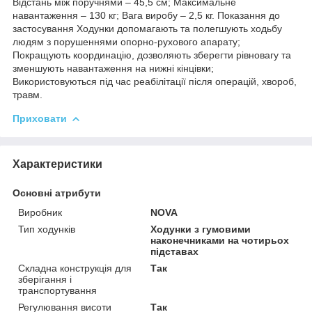
Відстань між поручнями – 45,5 см; Максимальне
навантаження – 130 кг; Вага виробу – 2,5 кг. Показання до
застосування Ходунки допомагають та полегшують ходьбу
людям з порушеннями опорно-рухового апарату;
Покращують координацію, дозволяють зберегти рівновагу та
зменшують навантаження на нижні кінцівки;
Використовуються під час реабілітації після операцій, хвороб,
травм.
Приховати
Характеристики
Основні атрибути
Виробник
NOVA
Тип ходунків
Ходунки з гумовими
наконечниками на чотирьох
підставах
Складна конструкція для
Так
зберігання і
транспортування
Регулювання висоти
Так