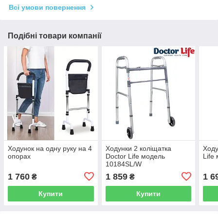
Всі умови повернення
Подібні товари компанії
Ходунок на одну руку на 4
Ходунки 2 коліщатка
Ходу
опорах
Doctor Life модель
Life
10184SL/W
1 760
1 859
1 6
₴
₴
Купити
Купити