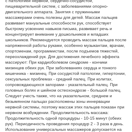
с патологией нервной, сердечно-сосудистой,
пищеварительной систем, с заболеваниями опорно-
двигательного аппарата. Занятия с пружинными
массажерами очень полезны для детей. Массаж пальцев
развивает мануальные способности рук, способствует
быстрому усвоению навыков письма, развивает речь и
концентрирует внимание у дошкольников и младших
школьников. Рекомендуется проводить массаж пальцев после
напряженной работы руками, особенно музыкантам, врачам,
спортсменам, программистам, после подъемов тяжестей,
переохлаждений рук. Для достижения лечебного эффекта
массируют: При кардиоболевом синдроме - кончики
мизинцев обеих рук. При заболеваниях сердца и тонкого
кишечника - мизинец. При сосудистой патологии, гипертонии,
сексуальных проблемах - средний палец. При колитах,
сопровождающихся запорами - указательный палец. При
головных болях и шейном остеохондрозе - большой палец.
Следует учесть также, что на указательном, среднем и
безымянном пальцах расположены зоны иннервации
нервной системы, поэтому массаж этих пальцев показан при
нервном возбуждении. Продолжительность массажа:
Продолжительность одной процедуры - 10-15 минут (обеих
рук). Периодичность проведения процедур 2 - 3 раза в день.
Использование универсальных массажеров допускается на