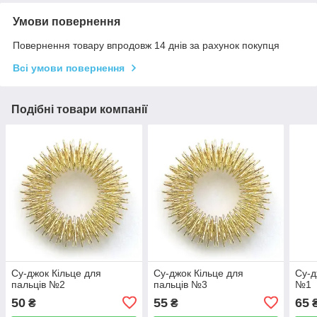
Умови повернення
Повернення товару впродовж 14 днів за рахунок покупця
Всі умови повернення
Подібні товари компанії
Су-джок Кільце для
Су-джок Кільце для
Су-д
пальців №2
пальців №3
№1
50
55
65
₴
₴