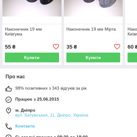
Наконечник 19 мм
Наконечник 19 мм Мірта
Нако
Київгума
Київ
55
35
60
₴
₴
Купити
Купити
Про нас
98% позитивних з 343 відгуків за рік
Працює з 25.06.2015
м. Дніпро
вул. Батумськая, 11, Дніпро, Україна
Контакти
Сьогодні працює з 08:30 до 18:00