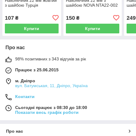
Наконечник 22 мм жовтий
Наконечник 22 мм з
Нако
з шайбою Турція
шайбою NOVA NTA22-002
шай
107
150
249
₴
₴
Купити
Купити
Про нас
98% позитивних з 343 відгуків за рік
Працює з 25.06.2015
м. Дніпро
вул. Батумськая, 11, Дніпро, Україна
Контакти
Сьогодні працює з 08:30 до 18:00
Показати весь графік роботи
Про нас