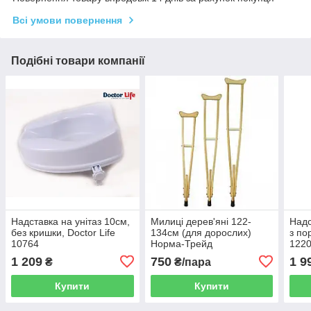
Всі умови повернення
Подібні товари компанії
Надставка на унітаз 10см,
Милиці дерев'яні 122-
Надс
без кришки, Doctor Life
134см (для дорослих)
з по
10764
Норма-Трейд
122
1 209
750
1 9
₴
₴/пара
Купити
Купити