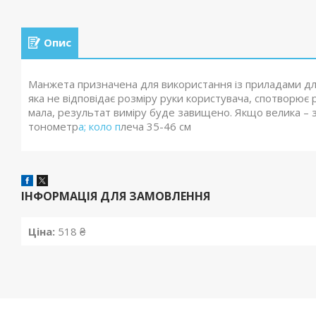
Опис
Манжета призначена для використання із приладами дл
яка не відповідає розміру руки користувача, спотворює
мала, результат виміру буде завищено. Якщо велика – з
тонометр
а; коло п
леча 35-46 см
ІНФОРМАЦІЯ ДЛЯ ЗАМОВЛЕННЯ
Ціна:
518 ₴