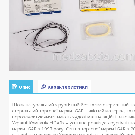
Опис
Характеристики
Шовк натуральний хірургічний без голки стерильний то
стерильний торгової марки IGAR – якісний матеріал, го
нерозсмоктуючими, мають чудові маніпуляційні властиво
Україні! Компанія «IGAR» – успішно реалізує хірургічні ш
марки IGAR з 1997 року, Синтіл торгової марки IGAR з 2
однорідну поверхню Хороша видимість у операційному по