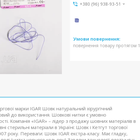
+380 (96) 938-93-51
повернення товару протягом 1
ргової марки IGAR Шовк натуральний хірургічний
товий до використання. Шовкові нитки є умовно
сті. Компанія «IGAR» – лідер з продажу шовних матеріалів в
овні стерильні матеріали в Україні: Шовк і Кетгут торгової
007 року. Переваги: Шовк IGAR екстра-класу. Має гладку,
лі (нитка чорного кольору) Завдяки технології плетіння у