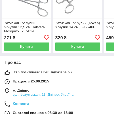
Затискач 1:2 зубий
Затискач 1:2 зубий (Кохер)
Зати
зігнутий 12,5 см Halsted-
зігнутий 14 см, J-17-406
зігн
Mosquito J-17-024
271
320
459
₴
₴
Купити
Купити
Про нас
98% позитивних з 343 відгуків за рік
Працює з 25.06.2015
м. Дніпро
вул. Батумськая, 11, Дніпро, Україна
Контакти
Сьогодні працює з 08:30 до 18:00