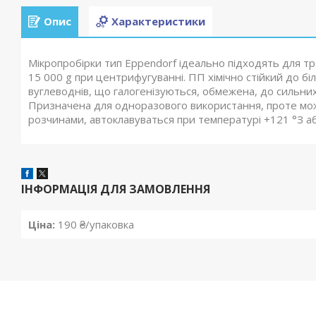
Опис
Характеристики
Мікропробірки тип Eppendorf ідеально підходять для т
15 000 g при центрифугуванні. ПП хімічно стійкий до біл
вуглеводнів, що галогенізуються, обмежена, до сильних
Призначена для одноразового використання, проте м
розчинами, автоклавуваться при температурі +121 °З або
ІНФОРМАЦІЯ ДЛЯ ЗАМОВЛЕННЯ
Ціна:
190 ₴/упаковка