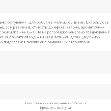
ранспортування і для роботи з малими об'ємами. Витримують
ьшості реактивів, стійкість до ефірів, кетону, ароматичних
 окисників - низька. На мікропробірку нанесено градуювання.
оже оброблятися будь-якими штатними дезинфікуючими
 піддаватися газовій або радіаційній стерилізації.
Сайт створений на маркетплейсі
Prom.ua
Продавець на Bigl.ua