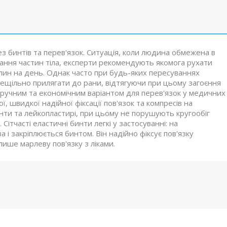
 бинтів та перев'язок. Ситуація, коли людина обмежена в
кання частин тіла, експерти рекомендують якомога рухати
илин на день. Однак часто при будь-яких пересуваннях
нещільно прилягати до рани, відтягуючи при цьому загоєння
 зручним та економічним варіантом для перев'язок у медичних
ї, швидкої надійної фіксації пов'язок та компресів на
нти та лейкопластирі, при цьому не порушують кругообіг
Сітчасті еластичні бинти легкі у застосуванні: на
і закріплюється бинтом. Він надійно фіксує пов'язку
лише марлеву пов'язку з ліками.