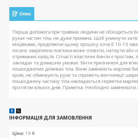
Опис
Перша допомога при травмах людини не обходиться без
рухах частин тіла, не дуже приємна. Щоб уникнути заті
кінцівками, приділяючи цьому процесу хоча б 10-15 хв
погано закріплена пов'язка може сповзти, натерти або 
отриманих каліцтв. Сітчасті еластичні бинти є простим,
закладах та домашніх умовах. Бінти призначені для м'яко
пошкоджених ділянках тіла. Вони замінюють марлеві би
крові, не обмежують рухи та сприяють вентиляції шкіри. 
пошкоджену частину тіла накладається серветка марлева 
протягом кількох днів. Примітка: Необхідно замінювати 
ІНФОРМАЦІЯ ДЛЯ ЗАМОВЛЕННЯ
Ціна:
19 ₴