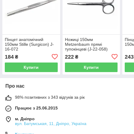
Пінцет анатомічний
Ножиці 150мм
Пінц
150мм Stille (Surgicon) J-
Metzenbaum прямі
150м
16-072
тупокінцеві (J-22-058)
184
222
243
₴
₴
Купити
Купити
Про нас
98% позитивних з 343 відгуків за рік
Працює з 25.06.2015
м. Дніпро
вул. Батумськая, 11, Дніпро, Україна