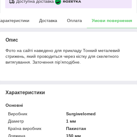
Доступна доставка
арактеристики
Доставка
Оплата
Умови повернення
Опис
Фото на сайті наведено для прикладу Тонкий металевий
стрижень, який проводиться через кістку для скелетного
витягування. Заточення пір'яподібне.
Характеристики
Основні
Виробник
Surgiwelomed
Діаметр
1 мм
Країна виробник
Пакистан
Довжина
150 мм