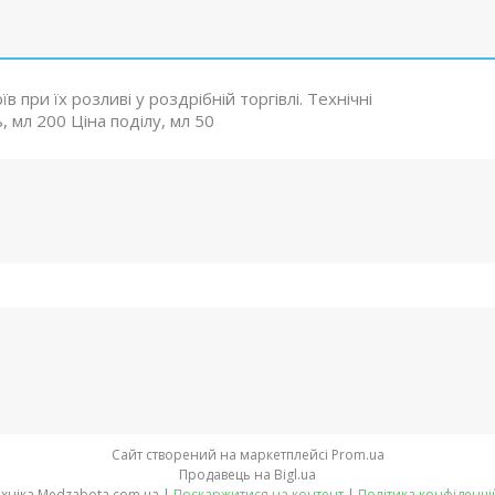
при їх розливі у роздрібній торгівлі. Технічні
, мл 200 Ціна поділу, мл 50
Сайт створений на маркетплейсі
Prom.ua
Продавець на Bigl.ua
Медтехніка Medzabota.com.ua |
Поскаржитися на контент
|
Політика конфіденці