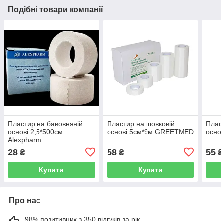
Подібні товари компанії
Пластир на бавовняній
Пластир на шовковій
Плас
основі 2,5*500см
основі 5см*9м GREETMED
осно
Alexpharm
28
58
55
₴
₴
Купити
Купити
Про нас
98% позитивних з 350 відгуків за рік