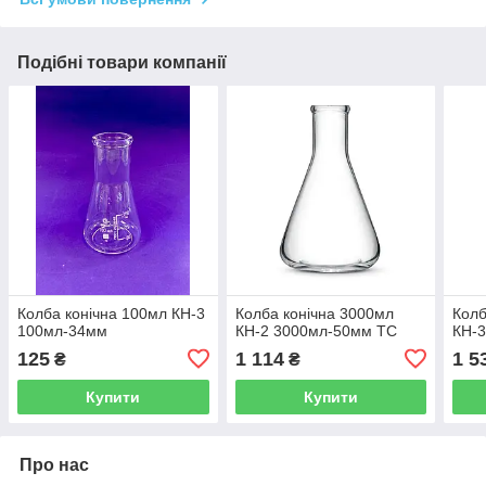
Подібні товари компанії
Колба конічна 100мл КН-3
Колба конічна 3000мл
Колб
100мл-34мм
КН-2 3000мл-50мм ТС
КН-
125
1 114
1 5
₴
₴
Купити
Купити
Про нас