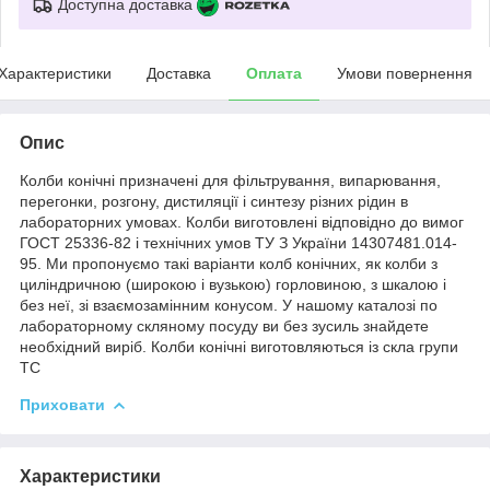
Доступна доставка
Характеристики
Доставка
Оплата
Умови повернення
Опис
Колби конічні призначені для фільтрування, випарювання,
перегонки, розгону, дистиляції і синтезу різних рідин в
лабораторних умовах. Колби виготовлені відповідно до вимог
ГОСТ 25336-82 і технічних умов ТУ З України 14307481.014-
95. Ми пропонуємо такі варіанти колб конічних, як колби з
циліндричною (широкою і вузькою) горловиною, з шкалою і
без неї, зі взаємозамінним конусом. У нашому каталозі по
лабораторному скляному посуду ви без зусиль знайдете
необхідний виріб. Колби конічні виготовляються із скла групи
ТС
Приховати
Характеристики