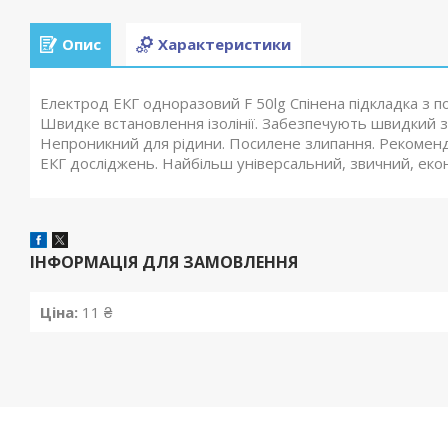
Опис
Характеристики
Електрод ЕКГ одноразовий F 50lg Спінена підкладка з п
Швидке встановлення ізолінії. Забезпечують швидкий з
Непроникний для рідини. Посилене злипання. Рекомендац
ЕКГ досліджень. Найбільш універсальний, звичний, еко
ІНФОРМАЦІЯ ДЛЯ ЗАМОВЛЕННЯ
Ціна:
11 ₴