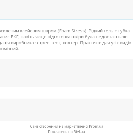
осиленим клейовим шаром (Foam Stress). Рідкий гель + губка.
апис ЕКГ, навіть якщо підготовка шкіри була недостатньою.
ія виробника : стрес-тест, холтер. Практика: для усіх видів
номічний.
Сайт створений на маркетплейсі
Prom.ua
Продавець на Bigl.ua