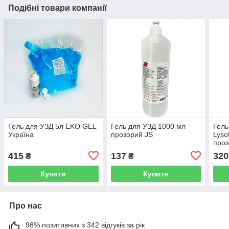
Подібні товари компанії
Гель для УЗД 5л EKO GEL
Гель для УЗД 1000 мл
Гель
Україна
прозорий JS
Lyso
про
415
137
320
₴
₴
Купити
Купити
Про нас
98% позитивних з 342 відгуків за рік