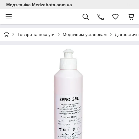
Медтехніка Medzabota.com.ua
Товари та послуги
Медичним установам
Діагностичн