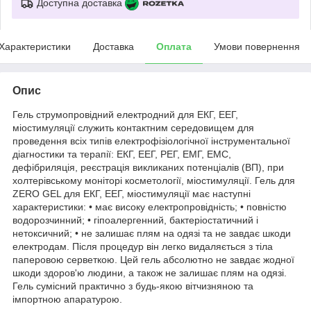
Доступна доставка
Характеристики
Доставка
Оплата
Умови повернення
Опис
Гель струмопровідний електродний для ЕКГ, ЕЕГ,
міостимуляції служить контактним середовищем для
проведення всіх типів електрофізіологічної інструментальної
діагностики та терапії: ЕКГ, ЕЕГ, РЕГ, ЕМГ, ЕМС,
дефібриляція, реєстрація викликаних потенціалів (ВП), при
холтерівському моніторі косметології, міостимуляції. Гель для
ZERO GEL для ЕКГ, ЕЕГ, міостимуляції має наступні
характеристики: • має високу електропровідність; • повністю
водорозчинний; • гіпоалергенний, бактеріостатичний і
нетоксичний; • не залишає плям на одязі та не завдає шкоди
електродам. Після процедур він легко видаляється з тіла
паперовою серветкою. Цей гель абсолютно не завдає жодної
шкоди здоров'ю людини, а також не залишає плям на одязі.
Гель сумісний практично з будь-якою вітчизняною та
імпортною апаратурою.