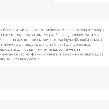
0% бавовни високої якості, вибіленої без застосування хлору.
гічно чистим продуктом, без добавок і домішок. Вата має
ризначена для всіляких медичних маніпуляцій, пов'язаних з
ієнічного догляду як для дітей, так і для дорослих.
дходить для будь-яких типів шкіри та не має
сніжка» за своїми фізико-хімічними показниками відповідає
ічна. Технічні умови".