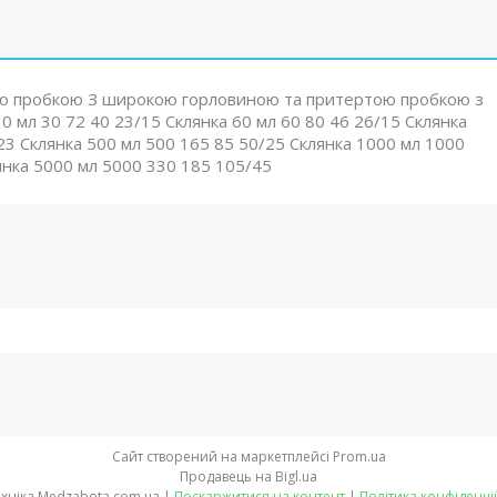
аною пробкою З широкою горловиною та притертою пробкою з
30 мл 30 72 40 23/15 Склянка 60 мл 60 80 46 26/15 Склянка
23 Склянка 500 мл 500 165 85 50/25 Склянка 1000 мл 1000
янка 5000 мл 5000 330 185 105/45
Сайт створений на маркетплейсі
Prom.ua
Продавець на Bigl.ua
Медтехніка Medzabota.com.ua |
Поскаржитися на контент
|
Політика конфіденці