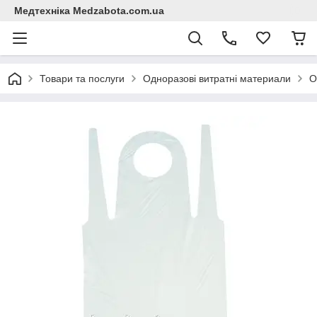
Медтехніка Medzabota.com.ua
Товари та послуги
Одноразові витратні материали
О