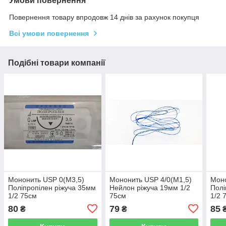
Умови повернення
Повернення товару впродовж 14 днів за рахунок покупця
Всі умови повернення
Подібні товари компанії
Мононить USP 0(М3,5)
Мононить USP 4/0(М1,5)
Моно
Поліпропілен ріжуча 35мм
Нейлон ріжуча 19мм 1/2
Полі
1/2 75см
75см
1/2 
80
79
85
₴
₴