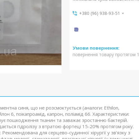
+380 (96) 938-93-51
повернення товару протягом 1
ентна синя, що не розсмоктується (аналоги: Ethilon,
йлон 6, поікапроамід, капрон, поліамід 66. Характеристики:
ізує пошкодження тканин та заважає зростанню бактерій.
іддається гідролізу з втратою фортеці 15-20% протягом року.
: Рекомендована для серцево-судинної хірургії у зв'язку з
альмології, стоматології, пластичної хірургії (у тому числі