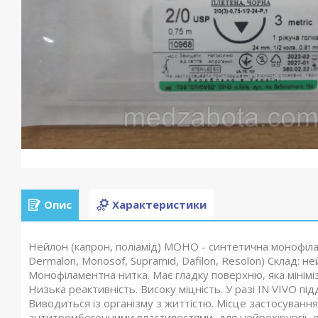
Опис
Характеристики
Нейлон (капрон, поліамід) МОНО - синтетична монофілам
Dermalon, Monosof, Supramid, Dafilon, Resolon) Склад: не
Монофіламентна нитка. Має гладку поверхню, яка мінім
Низька реактивність. Високу міцність. У разі IN VIVO п
Виводиться із організму з життістю. Місце застосування
антитромбогенними властивостями, для нейрохірургії, офт