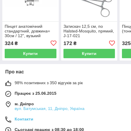
Пінцет анатомічний
Затискач 12,5 см, по
Пінц
стандартний, довжина=
Halsted-Mosquito, прямий,
(тон
30см / 12", вузький
J-17-021
324
172
325
₴
₴
Купити
Купити
Про нас
98% позитивних з 350 відгуків за рік
Працює з 25.06.2015
м. Дніпро
вул. Батумськая, 11, Дніпро, Україна
Контакти
Сьогодні працює з 08:30 до 18:00