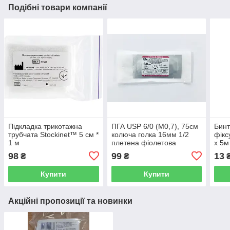
Подібні товари компанії
Підкладка трикотажна
ПГА USP 6/0 (М0,7), 75см
Бинт
трубчата Stockinet™ 5 см *
колюча голка 16мм 1/2
фікс
1 м
плетена фіолетова
х 5м
98
99
13
₴
₴
Купити
Купити
Акційні пропозиції та новинки