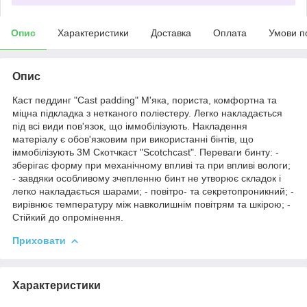
Опис
Характеристики
Доставка
Оплата
Умови п
Опис
Каст педдинг "Cast padding" М'яка, пориста, комфортна та
міцна підкладка з нетканого поліестеру. Легко накладається
під всі види пов'язок, що іммобілізують. Накладення
матеріалу є обов'язковим при використанні бінтів, що
іммобілізують 3M Скотчкаст "Sсotchcast". Переваги бинту: -
зберігає форму при механічному впливі та при впливі вологи;
- завдяки особливому зчепленню бинт не утворює складок і
легко накладається шарами; - повітро- та секретопроникний; -
вирівнює температуру між навколишнім повітрям та шкірою; -
Стійкий до опромінення.
Приховати
Характеристики