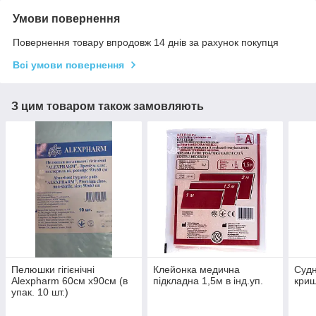
Умови повернення
Повернення товару впродовж 14 днів за рахунок покупця
Всі умови повернення
З цим товаром також замовляють
Пелюшки гігієнічні
Клейонка медична
Судн
Alexpharm 60см х90см (в
підкладна 1,5м в інд.уп.
криш
упак. 10 шт.)