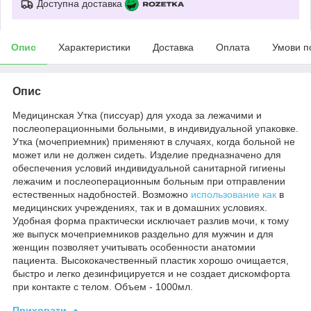
Доступна доставка
Опис
Характеристики
Доставка
Оплата
Умови п
Опис
Медицинская Утка (писсуар) для ухода за лежачими и
послеоперационными больными, в индивидуальной упаковке.
Утка (мочеприемник) применяют в случаях, когда больной не
может или не должен сидеть. Изделие предназначено для
обеспечения условий индивидуальной санитарной гигиены
лежачим и послеоперационным больным при отправлении
естественных надобностей. Возможно
использование как
в
медицинских учреждениях, так и в домашних условиях.
Удобная форма практически исключает разлив мочи, к тому
же выпуск мочеприемников раздельно для мужчин и для
женщин позволяет учитывать особенности анатомии
пациента. Высококачественный пластик хорошо очищается,
быстро и легко дезинфицируется и не создает дискомфорта
при контакте с телом. Объем - 1000мл.
Приховати