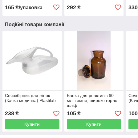
165
292
330
₴/упаковка
₴
Подібні товари компанії
Сечозбірник для жінок
Банка для реактивів 60
Сечо
(Качка медична) Plastilab
мл, темне, широке горло,
(Кач
шліф
238
105
100
₴
₴
Купити
Купити