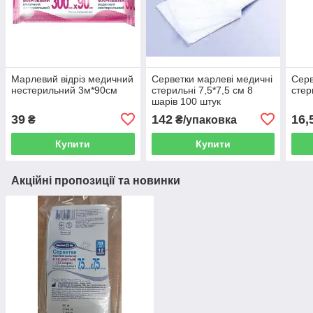
Марлевий відріз медичний
Серветки марлеві медичні
Серв
нестерильний 3м*90см
стерильні 7,5*7,5 см 8
стер
шарів 100 штук
39
142
16,
₴
₴/упаковка
Купити
Купити
Акційні пропозиції та новинки