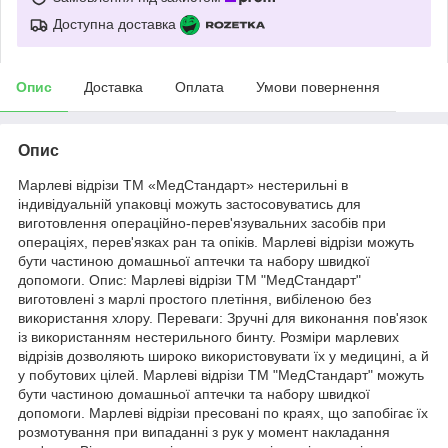
Доступна доставка
Опис
Доставка
Оплата
Умови повернення
Опис
Марлеві відрізи ТМ «МедСтандарт» нестерильні в
індивідуальній упаковці можуть застосовуватись для
виготовлення операційно-перев'язувальних засобів при
операціях, перев'язках ран та опіків. Марлеві відрізи можуть
бути частиною домашньої аптечки та набору швидкої
допомоги. Опис: Марлеві відрізи ТМ "МедСтандарт"
виготовлені з марлі простого плетіння, вибіленою без
використання хлору. Переваги: Зручні для виконання пов'язок
із використанням нестерильного бинту. Розміри марлевих
відрізів дозволяють широко використовувати їх у медицині, а й
у побутових цілей. Марлеві відрізи ТМ "МедСтандарт" можуть
бути частиною домашньої аптечки та набору швидкої
допомоги. Марлеві відрізи пресовані по краях, що запобігає їх
розмотування при випаданні з рук у момент накладання