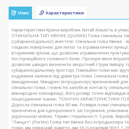
Опис
Характеристики
Характеристики Країна виробник Китай Кількість в упако
СПИНАЛЬНА ТИП КВІНКЕ (QUINKE) Голка спинальна тип 
(субарахноїдальної) анестезії. Спінальна голка Квінке - 
гладкою поверхнею для легкої та атравматичної пункції.
вторинним зрізом, що дозволяє атравматично пунктува
постпункційного головного болю. Прозоре вікно візуаліз
дозволяє швидко визначити зворотний струм ліквору та
субарахноїдальному просторі. Павільйон голки має зруч
кодування залежно від діаметра голки. Спинальна голк
(мандреном). Мандрен (інтродьюсер) призначений для 
спінальної голки, і повністю запобігає контакту спінал
міжнародної класифікації, його розмір точно відповіда
пошкодження тканин. ТЕХНІЧНІ ХАРАКТЕРИСТИКИ ГОЛКИ
Доросла спинальна голка 90 мм. Розміри голки спинальної:
призначена для одноразового застосування, упакована 
українською мовою. Термін стерильності: 5 років. Виробни
"Ланцет" (Portex) Голка тип Квінке без інтродьюсера т
голки, мм зовнішній діаметр, мм 18 G рожевий 90±1 1,