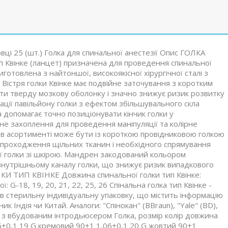
вці 25 (шт.) Голка для спинальної анестезії Опис ГОЛКА
Квінке (ланцет) призначена для проведення спинальної
виготовлена з найтоншої, високоякісної хірургічної сталі з
 Вістря голки Квінке має подвійне заточування з коротким
ти тверду мозкову оболонку і значно знижує ризик розвитку
ації павільйону голки з ефектом збільшувального скла
 допомагає точно позиціонувати кінчик голки у
не захоплення для проведення маніпуляції та колірне
а в асортименті може бути із короткою провідниковою голкою
проходження щільних тканин і необхідного спрямування
ьної голки зі шкірою. Мандрен закодований кольором
є внутрішньому каналу голки, що знижує ризик випадкового
 ТИП КВІНКЕ Довжина спинальної голки тип Квінке:
 G-18, 19, 20, 21, 22, 25, 26 Спінальна голка тип Квінке -
в стерильну індивідуальну упаковку, що містить інформацію
к Індія чи Китай. Аналоги: "Спінокан" (BBraun), "Yale" (BD),
а з вбудованим інтродьюсером Голка, розмір колір довжина
26±0,1 19 G кремовий 90±1 1,06±0,1 20 G жовтий 90±1