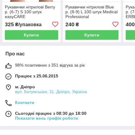
Рукавички нітрилові Berry
Рукавички нітрилові Blue
Рука
р. (6-7) S 100 штук
р. (8-9) L 100 штук Medical
р. (
easyCARE
Professional
ERB
325
240
400
₴/упаковка
₴
Купити
Купити
Про нас
98% позитивних з 351 відгука за рік
Працює з 25.06.2015
м. Дніпро
вул. Батумськая, 11, Дніпро, Україна
Контакти
Сьогодні працює з 08:30 до 18:00
Показати весь графік роботи