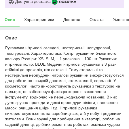
Доступна доставка
Опис
Характеристики
Доставка
Оплата
Умови п
Опис
Рукавички нітрилові оглядові, нестерильні, непудровані,
текстуровані. Характеристики: Колір: рукавички блакитного
кольору Розміри: XS, S, M, L 1 упаковка – 100 шт Рукавички
нітрилові колір: BLUE Медичні нітрилові рукавички в 3 рази
стійкіші до проколів, ніж латексні. Тому стерильні та
нестерильні неопудрені нітрилові рукавички використовуються
для роботи на швидкій допомозі, стоматології, серології. У
косметології часто використовують рукавички з текстурою на
пальцях, це забезпечує фахівцю хороше захоплення
інструменту, водночас не перешкоджаючи ковзанню. В них
дуже зручно проводити деякі процедури пілінги, нанесення
масок, очищення шкіри і т.д. Нітрилові рукавички
використовуються як на виробництвах, а й у побуті рядовими
жителями. Вони зручні для прибирання в квартирі, роботі на
садовій ділянці, дрібних ремонтних роботах, оскільки чудово