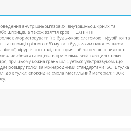
проведення внутрішньом'язових, внутрішньошкірних та
або шприців, а також взяття крові. ТЕХНІЧНІ
ляє використовувати її з будь-якою системою інфузійної та
ві та шприців різного об'єму та з будь-яким наконечником
авіючої, хірургічної сталі, що сприяє збільшенню швидкості
озволяє зберігати міцність при мінімальній товщині стінки.
стря, при цьому кожна грань шліфується ультразвуком, що
ідає розміру голки за міжнародними стандартами ISO. Втулка
нюлі до втулки: епоксидна смола Мастильний матеріал: 100%
ку.