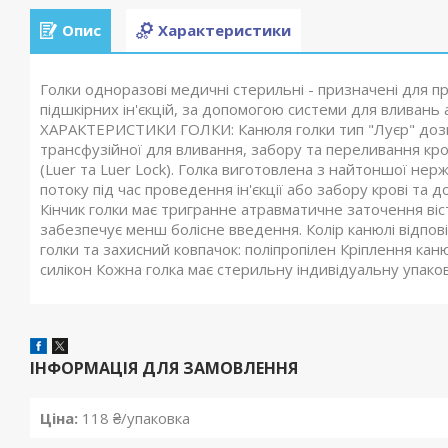
Опис
Характеристики
Голки одноразові медичні стерильні - призначені для 
підшкірних ін'єкцій, за допомогою системи для вливань 
ХАРАКТЕРИСТИКИ ГОЛКИ: Канюля голки тип "Луєр" дозво
трансфузійної для вливання, забору та переливання кро
(Luer та Luer Lock). Голка виготовлена з найтоншої нерж
потоку під час проведення ін'єкції або забору крові та д
Кінчик голки має тригранне атравматичне заточення ві
забезпечує менш болісне введення. Колір канюлі відпов
голки та захисний ковпачок: поліпропілен Кріплення ка
силікон Кожна голка має стерильну індивідуальну упаков
ІНФОРМАЦІЯ ДЛЯ ЗАМОВЛЕННЯ
Ціна:
118 ₴/упаковка