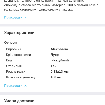
ковпачок: поліпропілен Кріплення канюлі до втулки:
епоксидна смола Мастильний матеріал: 100% силікон Кожна
голка має стерильну індивідуальну упаковку.
Приховати
Характеристики
Основні
Виробник
Alexpharm
Кріплення голки
Луєр
Вид
Ін'єкційний
Стерильні
Так
Розмір голки
0,33х13 мм
Кількість в упаковці
100 шт.
Приховати
Умови доставки