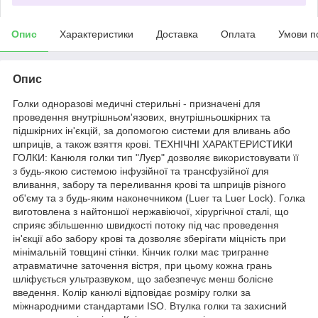
Опис
Характеристики
Доставка
Оплата
Умови п
Опис
Голки одноразові медичні стерильні - призначені для
проведення внутрішньом'язових, внутрішньошкірних та
підшкірних ін'єкцій, за допомогою системи для вливань або
шприців, а також взяття крові. ТЕХНІЧНІ ХАРАКТЕРИСТИКИ
ГОЛКИ: Канюля голки тип "Луєр" дозволяє використовувати її
з будь-якою системою інфузійної та трансфузійної для
вливання, забору та переливання крові та шприців різного
об'єму та з будь-яким наконечником (Luer та Luer Lock). Голка
виготовлена з найтоншої нержавіючої, хірургічної сталі, що
сприяє збільшенню швидкості потоку під час проведення
ін'єкції або забору крові та дозволяє зберігати міцність при
мінімальній товщині стінки. Кінчик голки має тригранне
атравматичне заточення вістря, при цьому кожна грань
шліфується ультразвуком, що забезпечує менш болісне
введення. Колір канюлі відповідає розміру голки за
міжнародними стандартами ISO. Втулка голки та захисний