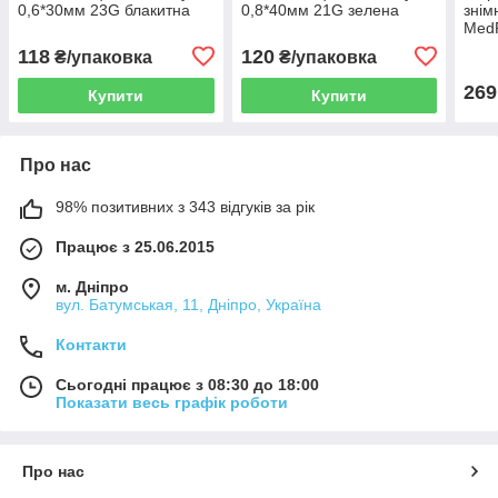
0,6*30мм 23G блакитна
0,8*40мм 21G зелена
знім
MedP
118
120
₴/упаковка
₴/упаковка
269
Купити
Купити
Про нас
98% позитивних з 343 відгуків за рік
Працює з 25.06.2015
м. Дніпро
вул. Батумськая, 11, Дніпро, Україна
Контакти
Сьогодні працює з 08:30 до 18:00
Показати весь графік роботи
Про нас