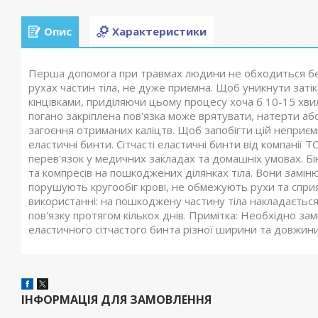
Опис
Характеристики
Перша допомога при травмах людини не обходиться без
рухах частин тіла, не дуже приємна. Щоб уникнути заті
кінцівками, приділяючи цьому процесу хоча б 10-15 хв
погано закріплена пов'язка може врятувати, натерти а
загоєння отриманих каліцтв. Щоб запобігти цій неприємн
еластичні бинти. Сітчасті еластичні бинти від компанії
перев'язок у медичних закладах та домашніх умовах. Бінт
та компресів на пошкоджених ділянках тіла. Вони замін
порушують кругообіг крові, не обмежують рухи та сприяє 
використанні: на пошкоджену частину тіла накладається 
пов'язку протягом кількох днів. Примітка: Необхідно зам
еластичного сітчастого бинта різної ширини та довжин
ІНФОРМАЦІЯ ДЛЯ ЗАМОВЛЕННЯ