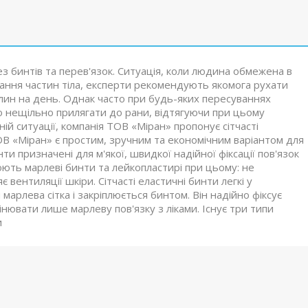
 бинтів та перев'язок. Ситуація, коли людина обмежена в
кання частин тіла, експерти рекомендують якомога рухати
илин на день. Однак часто при будь-яких пересуваннях
бо нещільно прилягати до рани, відтягуючи при цьому
ій ситуації, компанія ТОВ «Міран» пропонує сітчасті
 ТОВ «Міран» є простим, зручним та економічним варіантом для
и призначені для м'якої, швидкої надійної фіксації пов'язок
юють марлеві бинти та лейкопластирі при цьому: не
вентиляції шкіри. Сітчасті еластичні бинти легкі у
марлева сітка і закріплюється бинтом. Він надійно фіксує
інювати лише марлеву пов'язку з ліками. Існує три типи
и