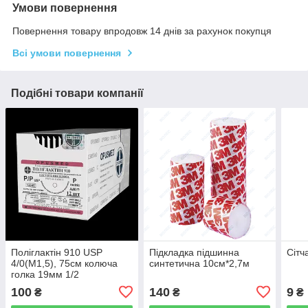
Умови повернення
Повернення товару впродовж 14 днів за рахунок покупця
Всі умови повернення
Подібні товари компанії
Поліглактін 910 USP
Підкладка підшинна
Сітч
4/0(М1,5), 75см колюча
синтетична 10см*2,7м
голка 19мм 1/2
100
140
9
₴
₴
₴