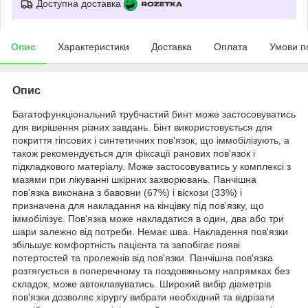
Доступна доставка
Опис
Характеристики
Доставка
Оплата
Умови п
Опис
Багатофункціональний трубчастий бинт може застосовуватись
для вирішення різних завдань. Бінт використовується для
покриття гіпсових і синтетичних пов'язок, що іммобілізують, а
також рекомендується для фіксації ранових пов'язок і
підкладкового матеріалу. Може застосовуватись у комплексі з
мазями при лікуванні шкірних захворювань. Панчішна
пов'язка виконана з бавовни (67%) і віскози (33%) і
призначена для накладання на кінцівку під пов'язку, що
іммобілізує. Пов'язка може накладатися в один, два або три
шари залежно від потреби. Немає шва. Накладення пов'язки
збільшує комфортність пацієнта та запобігає появі
потертостей та пролежнів від пов'язки. Панчішна пов'язка
розтягується в поперечному та поздовжньому напрямках без
складок, може автоклавуватись. Широкий вибір діаметрів
пов'язки дозволяє хірургу вибрати необхідний та відрізати