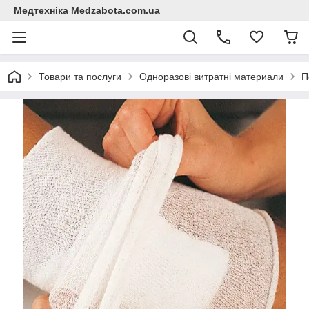
Медтехніка Medzabota.com.ua
Товари та послуги
Одноразові витратні материали
П