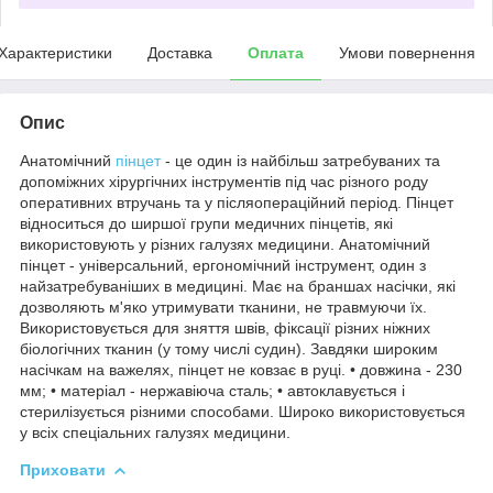
Характеристики
Доставка
Оплата
Умови повернення
Опис
Анатомічний
пінцет
- це один із найбільш затребуваних та
допоміжних хірургічних інструментів під час різного роду
оперативних втручань та у післяопераційний період. Пінцет
відноситься до ширшої групи медичних пінцетів, які
використовують у різних галузях медицини. Анатомічний
пінцет - універсальний, ергономічний інструмент, один з
найзатребуваніших в медицині. Має на браншах насічки, які
дозволяють м'яко утримувати тканини, не травмуючи їх.
Використовується для зняття швів, фіксації різних ніжних
біологічних тканин (у тому числі судин). Завдяки широким
насічкам на важелях, пінцет не ковзає в руці. • довжина - 230
мм; • матеріал - нержавіюча сталь; • автоклавується і
стерилізується різними способами. Широко використовується
у всіх спеціальних галузях медицини.
Приховати