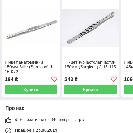
Пінцет анатомічний
Пінцет зубчастолапчастий
Пінц
150мм Stille (Surgicon) J-
150мм (Surgicon) J-16-115
145м
16-072
184
243
109
₴
₴
Купити
Купити
Про нас
98% позитивних з 346 відгуків за рік
Працює з 25.06.2015