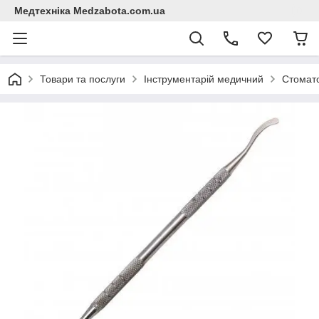
Медтехніка Medzabota.com.ua
Товари та послуги
Інструментарій медичний
Стомато