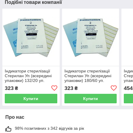
Подібні товари компанії
Індикатори стерилізації
Індикатори стерилізації
Інди
Стерилан Уп (всередині
Стерилан Уп (всередині
Стер
упаковки) 132/20 уп.
упаковки) 180/60 уп.
упак
№1000
№1000
323
323
454
₴
₴
Купити
Купити
Про нас
98% позитивних з 342 відгуків за рік