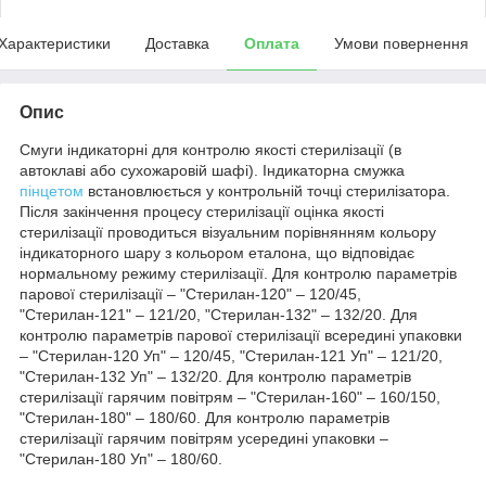
Характеристики
Доставка
Оплата
Умови повернення
Опис
Смуги індикаторні для контролю якості стерилізації (в
автоклаві або сухожаровій шафі). Індикаторна смужка
пінцетом
встановлюється у контрольній точці стерилізатора.
Після закінчення процесу стерилізації оцінка якості
стерилізації проводиться візуальним порівнянням кольору
індикаторного шару з кольором еталона, що відповідає
нормальному режиму стерилізації. Для контролю параметрів
парової стерилізації – "Стерилан-120" – 120/45,
"Стерилан-121" – 121/20, "Стерилан-132" – 132/20. Для
контролю параметрів парової стерилізації всередині упаковки
– "Стерилан-120 Уп" – 120/45, "Стерилан-121 Уп" – 121/20,
"Стерилан-132 Уп" – 132/20. Для контролю параметрів
стерилізації гарячим повітрям – "Стерилан-160" – 160/150,
"Стерилан-180" – 180/60. Для контролю параметрів
стерилізації гарячим повітрям усередині упаковки –
"Стерилан-180 Уп" – 180/60.