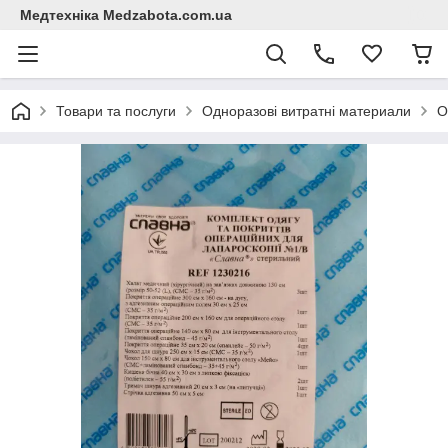
Медтехніка Medzabota.com.ua
Товари та послуги
Одноразові витратні материали
О