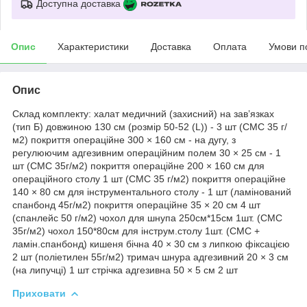
Доступна доставка
Опис
Характеристики
Доставка
Оплата
Умови п
Опис
Склад комплекту: халат медичний (захисний) на зав’язках
(тип Б) довжиною 130 см (розмір 50-52 (L)) - 3 шт (СМС 35 г/
м2) покриття операційне 300 × 160 см - на дугу, з
регулюючим адгезивним операційним полем 30 × 25 см - 1
шт (СМС 35г/м2) покриття операційне 200 × 160 см для
операційного столу 1 шт (СМС 35 г/м2) покриття операційне
140 × 80 см для інструментального столу - 1 шт (ламінований
спанбонд 45г/м2) покриття операційне 35 × 20 см 4 шт
(спанлейс 50 г/м2) чохол для шнупа 250см*15см 1шт. (СМС
35г/м2) чохол 150*80см для інструм.столу 1шт. (СМС +
ламін.спанбонд) кишеня бічна 40 × 30 см з липкою фіксацією
2 шт (поліетилен 55г/м2) тримач шнура адгезивний 20 × 3 см
(на липучці) 1 шт стрічка адгезивна 50 × 5 см 2 шт
Приховати