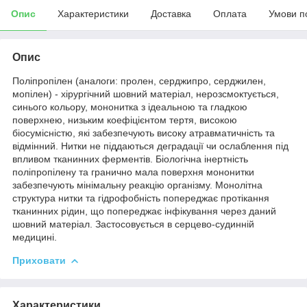
Опис
Характеристики
Доставка
Оплата
Умови п
Опис
Поліпропілен (аналоги: пролен, серджипро, серджилен,
мопілен) - хірургічний шовний матеріал, нерозсмоктується,
синього кольору, мононитка з ідеальною та гладкою
поверхнею, низьким коефіцієнтом тертя, високою
біосумісністю, які забезпечують високу атравматичність та
відмінний. Нитки не піддаються деградації чи ослаблення під
впливом тканинних ферментів. Біологічна інертність
поліпропілену та гранично мала поверхня мононитки
забезпечують мінімальну реакцію організму. Монолітна
структура нитки та гідрофобність попереджає протікання
тканинних рідин, що попереджає інфікування через даний
шовний матеріал. Застосовується в серцево-судинній
медицині.
Приховати
Характеристики