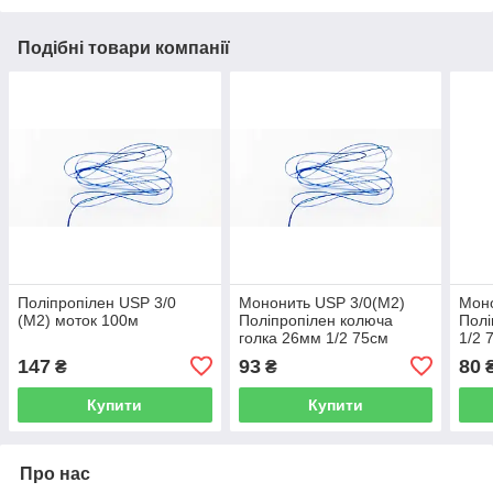
Подібні товари компанії
Поліпропілен USP 3/0
Мононить USP 3/0(М2)
Моно
(М2) моток 100м
Поліпропілен колюча
Полі
голка 26мм 1/2 75см
1/2 
147
93
80
₴
₴
Купити
Купити
Про нас