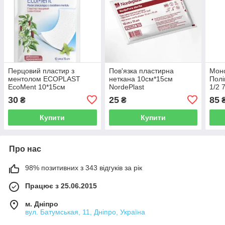
Перцовий пластир з
Пов'язка пластирна
Моно
ментолом ECOPLAST
неткана 10см*15см
Полі
EcoMent 10*15см
NordePlast
1/2 
30
25
85
₴
₴
Купити
Купити
Про нас
98% позитивних з 343 відгуків за рік
Працює з 25.06.2015
м. Дніпро
вул. Батумськая, 11, Дніпро, Україна