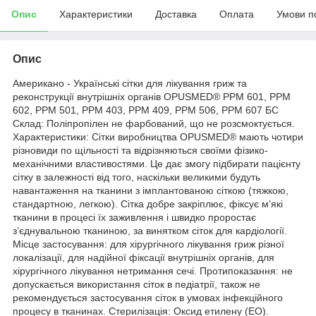
Опис
Характеристики
Доставка
Оплата
Умови п
Опис
Американо - Українські сітки для лікування гриж та
реконструкції внутрішніх органів OPUSMED® РРМ 601, РРМ
602, РРМ 501, РРМ 403, РРМ 409, РРМ 506, РРМ 607 БС
Склад: Поліпропілен не фарбований, що не розсмоктується.
Характеристики: Сітки виробництва OPUSMED® мають чотири
різновиди по щільності та відрізняються своїми фізико-
механічними властивостями. Це дає змогу підбирати пацієнту
сітку в залежності від того, наскільки великими будуть
навантаження на тканини з імплантованою сіткою (тяжкою,
стандартною, легкою). Сітка добре закріплює, фіксує м’які
тканини в процесі їх заживлення і швидко проростає
з’єднувальною тканиною, за винятком сіток для кардіології.
Місце застосування: для хірургічного лікування гриж різної
локалізації, для надійної фіксації внутрішніх органів, для
хірургічного лікування нетримання сечі. Протипоказання: не
допускається використання сіток в педіатрії, також не
рекомендується застосування сіток в умовах інфекційного
процесу в тканинах. Стерилізація: Оксид етилену (ЕО).