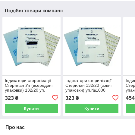
Подібні товари компанії
Індикатори стерилізації
Індикатори стерилізації
Інди
Стерилан Уп (всередині
Стерилан 132/20 (зовні
Стер
упаковки) 132/20 уп.
упаковки) уп.№1000
упак
№1000
323
323
454
₴
₴
Купити
Купити
Про нас