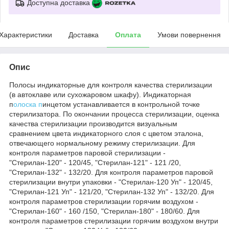
Доступна доставка
Характеристики
Доставка
Оплата
Умови повернення
Опис
Полосы индикаторные для контроля качества стерилизации
(в автоклаве или сухожаровом шкафу). Индикаторная
п
олоска п
инцетом устанавливается в контрольной точке
стерилизатора. По окончании процесса стерилизации, оценка
качества стерилизации производится визуальным
сравнением цвета индикаторного слоя с цветом эталона,
отвечающего нормальному режиму стерилизации. Для
контроля параметров паровой стерилизации -
"Стерилан-120" - 120/45, "Стерилан-121" - 121 /20,
"Стерилан-132" - 132/20. Для контроля параметров паровой
стерилизации внутри упаковки - "Стерилан-120 Уп" - 120/45,
"Стерилан-121 Уп" - 121/20, "Стерилан-132 Уп" - 132/20. Для
контроля параметров стерилизации горячим воздухом -
"Стерилан-160" - 160 /150, "Стерилан-180" - 180/60. Для
контроля параметров стерилизации горячим воздухом внутри